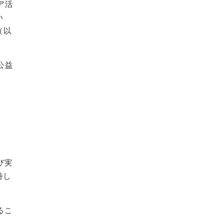
ア活
い
（以
公益
び実
待し
るこ