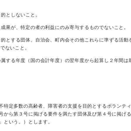
目的としないこと。
る成果が、特定の者の利益にのみ寄与するものでないこと。
目的とする団体、自治会、町内会その他これらに準ずる活動
力でないこと。
の属する年度（国の会計年度）の翌年度から起算し２年間は
。
不特定多数の高齢者、障害者の支援を目的とするボランテ
号から第３号に掲げる要件を満たす団体及び第４号に掲げ
」という。）とします。