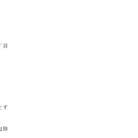
「目
とす
は除