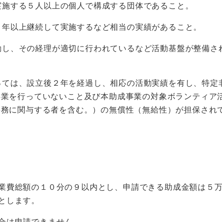
実施する５人以上の個人で構成する団体であること。
２年以上継続して実施するなど相当の実績があること。
動し、その経理が適切に行われているなど活動基盤が整備さ
っては、設立後２年を経過し、相応の活動実績を有し、特定
事業を行っていないこと及び本助成事業の対象ボランティア
事務に関与する者を含む。）の無償性（無給性）が担保され
業費総額の１０分の９以内とし、申請できる助成金額は５
とします。
合は申請できません。